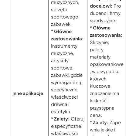
muzycznych,
docelowi:
Pro
sprzętu
ducenci, firmy
sportowego,
spedycyjne.
zabawek.
*
Główne
*
Główne
zastosowania:
zastosowania:
Skrzynie,
Instrumenty
palety,
muzyczne,
materiały
artykuły
opakowaniowe
sportowe,
, w przypadku
zabawki, gdzie
których
wymagane są
kluczowe
specyficzne
Inne aplikacje
znaczenie ma
właściwości
lekkość i
drewna i
przystępna
estetyka.
cena.
*
Zalety:
Oferuj
*
Zalety:
Zape
e specyficzne
wnia lekkie i
właściwości