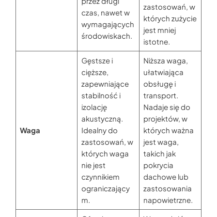
przez długi
zastosowań, w
czas, nawet w
których zużycie
wymagających
jest mniej
środowiskach.
istotne.
Gęstsze i
Niższa waga,
cięższe,
ułatwiająca
zapewniające
obsługę i
stabilność i
transport.
izolację
Nadaje się do
akustyczną.
projektów, w
Waga
Idealny do
których ważna
zastosowań, w
jest waga,
których waga
takich jak
nie jest
pokrycia
czynnikiem
dachowe lub
ograniczający
zastosowania
m.
napowietrzne.