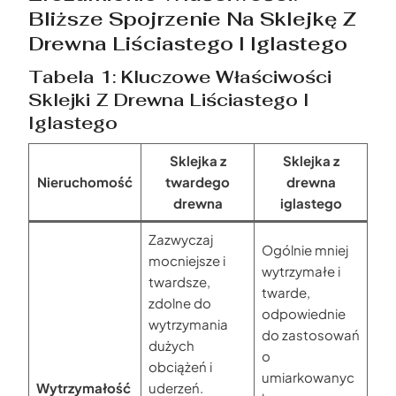
Bliższe Spojrzenie Na Sklejkę Z
Drewna Liściastego I Iglastego
Tabela 1: Kluczowe Właściwości
Sklejki Z Drewna Liściastego I
Iglastego
Sklejka z
Sklejka z
Nieruchomość
twardego
drewna
drewna
iglastego
Zazwyczaj
Ogólnie mniej
mocniejsze i
wytrzymałe i
twardsze,
twarde,
zdolne do
odpowiednie
wytrzymania
do zastosowań
dużych
o
obciążeń i
umiarkowanyc
Wytrzymałość
uderzeń.