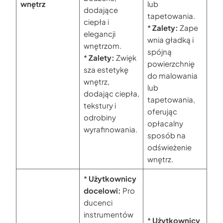
wnętrz
lub
dodające
tapetowania.
ciepła i
*
Zalety:
Zape
elegancji
wnia gładką i
wnętrzom.
spójną
*
Zalety:
Zwięk
powierzchnię
sza estetykę
do malowania
wnętrz,
lub
dodając ciepła,
tapetowania,
tekstury i
oferując
odrobiny
opłacalny
wyrafinowania.
sposób na
odświeżenie
wnętrz.
*
Użytkownicy
docelowi:
Pro
ducenci
instrumentów
*
Użytkownicy