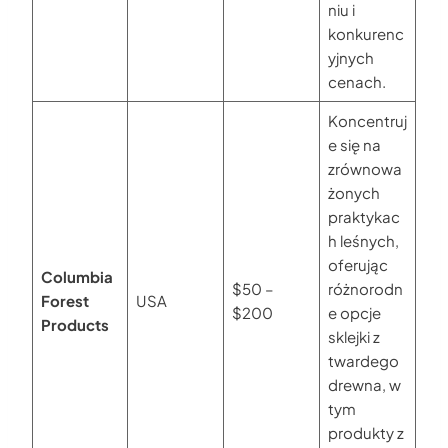
niu i
konkurenc
yjnych
cenach.
Koncentruj
e się na
zrównowa
żonych
praktykac
h leśnych,
oferując
Columbia
$50 –
różnorodn
Forest
USA
$200
e opcje
Products
sklejki z
twardego
drewna, w
tym
produkty z