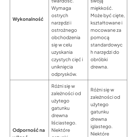
twardość.
swoją
Wymaga
miękkość.
ostrych
Może być cięte,
Wykonalność
narzędzi i
kształtowane i
ostrożnego
mocowane za
obchodzenia
pomocą
się w celu
standardowyc
uzyskania
h narzędzi do
czystych cięć i
obróbki
uniknięcia
drewna.
odprysków.
Różni się w
Różni się w
zależności od
zależności od
użytego
użytego
gatunku
gatunku
drewna
drewna
liściastego.
iglastego.
Odporność na
Niektóre
Niektóre