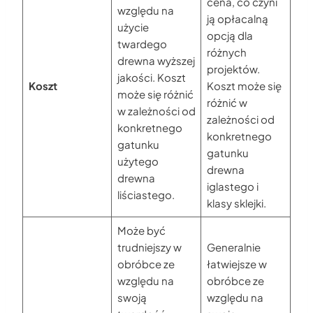
cena, co czyni
względu na
ją opłacalną
użycie
opcją dla
twardego
różnych
drewna wyższej
projektów.
jakości. Koszt
Koszt
Koszt może się
może się różnić
różnić w
w zależności od
zależności od
konkretnego
konkretnego
gatunku
gatunku
użytego
drewna
drewna
iglastego i
liściastego.
klasy sklejki.
Może być
trudniejszy w
Generalnie
obróbce ze
łatwiejsze w
względu na
obróbce ze
swoją
względu na