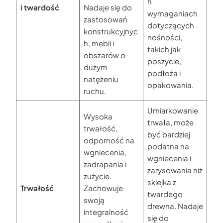
h
i twardość
Nadaje się do
wymaganiach
zastosowań
dotyczących
konstrukcyjnyc
nośności,
h, mebli i
takich jak
obszarów o
poszycie,
dużym
podłoża i
natężeniu
opakowania.
ruchu.
Umiarkowanie
Wysoka
trwała, może
trwałość,
być bardziej
odporność na
podatna na
wgniecenia,
wgniecenia i
zadrapania i
zarysowania niż
zużycie.
sklejka z
Trwałość
Zachowuje
twardego
swoją
drewna. Nadaje
integralność
się do