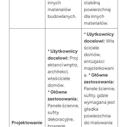
innych
stabilną
materiałów
powierzchnię
budowlanych.
dla innych
materiałów.
*
Użytkownicy
docelowi:
Wła
ściciele
*
Użytkownicy
domów,
docelowi:
Proj
entuzjaści
ektanci wnętrz,
majsterkowani
architekci,
a. *
Główne
właściciele
zastosowania:
domów.
Panele ścienne,
*
Główne
sufity, gdzie
zastosowania:
wymagana jest
Panele ścienne,
gładka
sufity
powierzchnia
dekoracyjne,
Projektowanie
do malowania
boazerie,