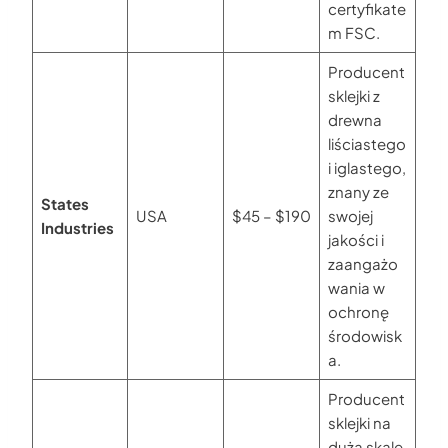
certyfikate
m FSC.
Producent
sklejki z
drewna
liściastego
i iglastego,
znany ze
States
USA
$45 – $190
swojej
Industries
jakości i
zaangażo
wania w
ochronę
środowisk
a.
Producent
sklejki na
dużą skalę,