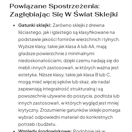
Powiązane Spostrzeżenia:
Zagłębiając Się W Świat Sklejki
Gatunki sklejki:
Zarówno sklejki z drewna
liściastego, jak i iglastego są klasyfikowane na
podstawie jakości fornirów wierzchnich i tylnych.
Wyższe klasy, takie jak klasa A lub AA, mają
gładsze powierzchnie z minimalnymi
niedoskonałościami, dzięki czemu nadają się do
mebli i innych zastosowań, w których ważna jest
estetyka. Niższe klasy, takie jak klasa B lub C,
mogą mieć więcej sęków lub skaz, ale nadal
zapewniają integralność strukturalną i są
powszechnie używane do poszycia, podłoża lub
innych zastosowań, w których wygląd jest mniej
krytyczny. Zrozumienie gatunków sklejki pomaga
wybrać odpowiedni materiał do konkretnych
potrzeb i budżetu.
Względy środowiskowe:
Podobnie jak w