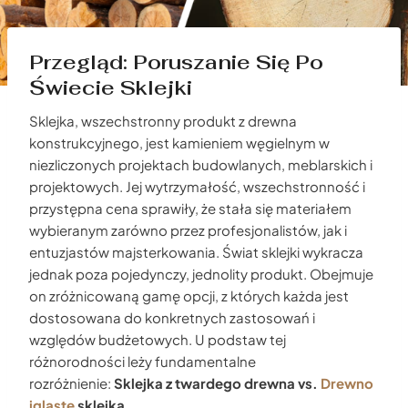
Przegląd: Poruszanie Się Po
Świecie Sklejki
Sklejka, wszechstronny produkt z drewna
konstrukcyjnego, jest kamieniem węgielnym w
niezliczonych projektach budowlanych, meblarskich i
projektowych. Jej wytrzymałość, wszechstronność i
przystępna cena sprawiły, że stała się materiałem
wybieranym zarówno przez profesjonalistów, jak i
entuzjastów majsterkowania. Świat sklejki wykracza
jednak poza pojedynczy, jednolity produkt. Obejmuje
on zróżnicowaną gamę opcji, z których każda jest
dostosowana do konkretnych zastosowań i
względów budżetowych. U podstaw tej
różnorodności leży fundamentalne
rozróżnienie:
Sklejka z twardego drewna vs.
Drewno
iglaste
sklejka
.