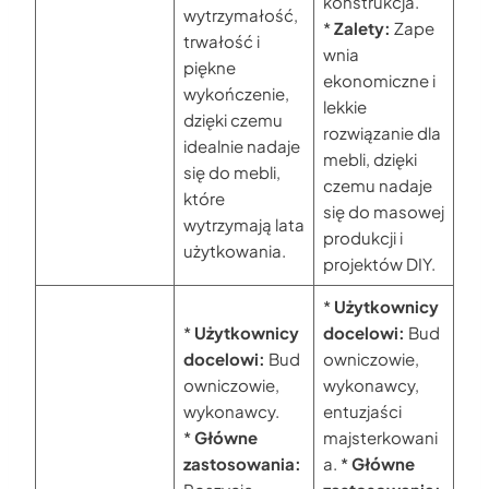
konstrukcja.
wytrzymałość,
*
Zalety:
Zape
trwałość i
wnia
piękne
ekonomiczne i
wykończenie,
lekkie
dzięki czemu
rozwiązanie dla
idealnie nadaje
mebli, dzięki
się do mebli,
czemu nadaje
które
się do masowej
wytrzymają lata
produkcji i
użytkowania.
projektów DIY.
*
Użytkownicy
*
Użytkownicy
docelowi:
Bud
docelowi:
Bud
owniczowie,
owniczowie,
wykonawcy,
wykonawcy.
entuzjaści
*
Główne
majsterkowani
zastosowania:
a. *
Główne