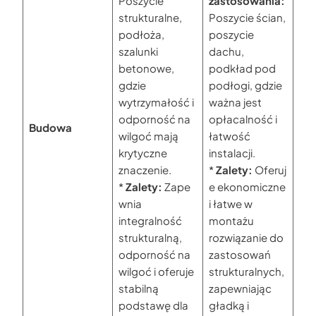
Poszycie
zastosowania:
strukturalne,
Poszycie ścian,
podłoża,
poszycie
szalunki
dachu,
betonowe,
podkład pod
gdzie
podłogi, gdzie
wytrzymałość i
ważna jest
odporność na
opłacalność i
Budowa
wilgoć mają
łatwość
krytyczne
instalacji.
znaczenie.
*
Zalety:
Oferuj
*
Zalety:
Zape
e ekonomiczne
wnia
i łatwe w
integralność
montażu
strukturalną,
rozwiązanie do
odporność na
zastosowań
wilgoć i oferuje
strukturalnych,
stabilną
zapewniając
podstawę dla
gładką i