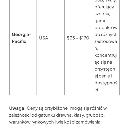
oferujący
szeroką
gamę
produktów
Georgia-
do różnych
USA
$35 – $170
Pacific
zastosowa
ń,
koncentruj
ąc się na
przystępn
ej cenie i
dostępnoś
ci.
Uwaga:
Ceny są przybliżone i mogą się różnić w
zależności od gatunku drewna, klasy, grubości,
warunków rynkowych i wielkości zamówienia.