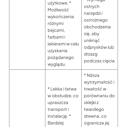
użytkowe. *
ostrych
Możliwość
narzędzi i
wykończenia
ostrożnego
różnymi
obchodzenia
bejcami,
się, aby
farbami i
uniknąć
lakierami w celu
odprysków lub
uzyskania
drzazg
pożądanego
podczas cięcia.
wyglądu.
* Niższa
wytrzymałość i
* Lekka i łatwa
trwałość w
w obsłudze, co
porównaniu do
upraszcza
sklejki z
transport i
twardego
instalację. *
drewna, co
Bardziej
ogranicza jej