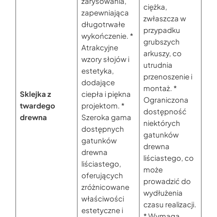
zarysowania,
ciężka,
zapewniająca
zwłaszcza w
długotrwałe
przypadku
wykończenie. *
grubszych
Atrakcyjne
arkuszy, co
wzory słojów i
utrudnia
estetyka,
przenoszenie i
dodające
montaż. *
Sklejka z
ciepła i piękna
Ograniczona
twardego
projektom. *
dostępność
drewna
Szeroka gama
niektórych
dostępnych
gatunków
gatunków
drewna
drewna
liściastego, co
liściastego,
może
oferujących
prowadzić do
zróżnicowane
wydłużenia
właściwości
czasu realizacji.
estetyczne i
* Wymaga