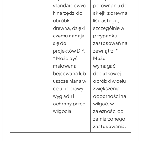
standardowyc
porównaniu do
h narzędzi do
sklejki z drewna
obróbki
liściastego,
drewna, dzięki
szczególnie w
czemu nadaje
przypadku
się do
zastosowań na
projektów DIY.
zewnątrz. *
* Może być
Może
malowana,
wymagać
bejcowana lub
dodatkowej
uszczelniana w
obróbki w celu
celu poprawy
zwiększenia
wyglądu i
odporności na
ochrony przed
wilgoć, w
wilgocią.
zależności od
zamierzonego
zastosowania.