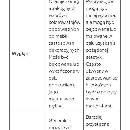
Oferuje szereg
Wzory słojów
atrakcyjnych
mogą być
wzorów i
mniej wyraźne,
kolorów słojów,
ale mogą być
odpowiednich
bejcowane lub
do mebli i
malowane w
zastosowań
celu uzyskania
dekoracyjnych.
pożądanej
Wygląd
Może być
estetyki.
bejcowane lub
Często
wykończone w
używany w
celu
zastosowaniac
podkreślenia
h, w których
jego
będzie pokryty
naturalnego
innymi
piękna.
materiałami.
Bardziej
Generalnie
przystępna
droższe ze