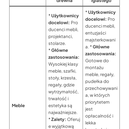
drewna
iglastego
*
Użytkownicy
*
Użytkownicy
docelowi:
Pro
docelowi:
Pro
ducenci mebli,
ducenci mebli,
entuzjaści
projektanci,
majsterkowani
stolarze.
a. *
Główne
*
Główne
zastosowania:
zastosowania:
Gotowe do
Wysokiej klasy
montażu
meble, szafki,
meble, regały,
stoły, krzesła,
pudełka do
regały, gdzie
przechowywani
wytrzymałość,
a, w których
trwałość i
priorytetem
Meble
estetyka są
jest
najważniejsze.
opłacalność i
*
Zalety:
Oferuj
lekka
e wyjątkową