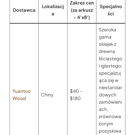
Zakres cen
Lokalizacj
Specjalno
Dostawca
(za arkusz
a
ści
- 4'x8')
Szeroka
gama
sklejek z
drewna
liściastego
i iglastego,
specjalizuj
ąca się w
niestandar
Yuantuo
$40 –
Chiny
dowych
Wood
$180
zamówieni
ach,
zrównowa
żonym
pozyskiwa