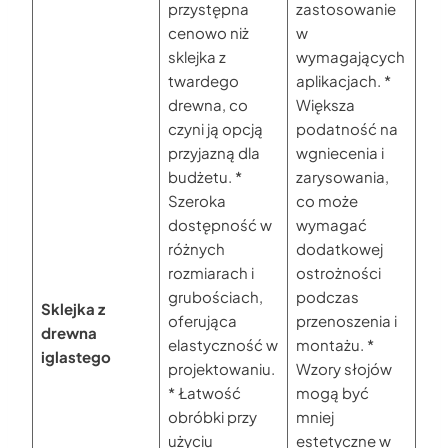
przystępna
zastosowanie
cenowo niż
w
sklejka z
wymagających
twardego
aplikacjach. *
drewna, co
Większa
czyni ją opcją
podatność na
przyjazną dla
wgniecenia i
budżetu. *
zarysowania,
Szeroka
co może
dostępność w
wymagać
różnych
dodatkowej
rozmiarach i
ostrożności
grubościach,
podczas
Sklejka z
oferująca
przenoszenia i
drewna
elastyczność w
montażu. *
iglastego
projektowaniu.
Wzory słojów
* Łatwość
mogą być
obróbki przy
mniej
użyciu
estetyczne w