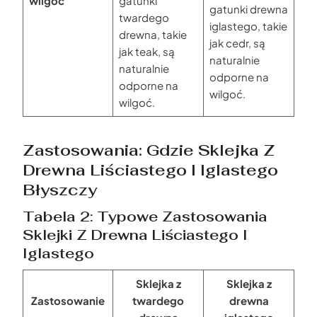
wilgoć
gatunki
gatunki drewna
twardego
iglastego, takie
drewna, takie
jak cedr, są
jak teak, są
naturalnie
naturalnie
odporne na
odporne na
wilgoć.
wilgoć.
Zastosowania: Gdzie Sklejka Z
Drewna Liściastego I Iglastego
Błyszczy
Tabela 2: Typowe Zastosowania
Sklejki Z Drewna Liściastego I
Iglastego
Sklejka z
Sklejka z
Zastosowanie
twardego
drewna