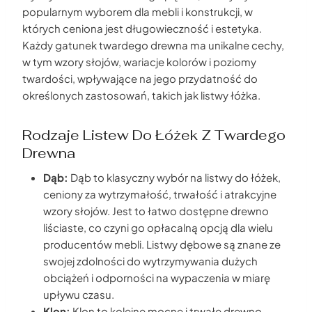
popularnym wyborem dla mebli i konstrukcji, w
których ceniona jest długowieczność i estetyka.
Każdy gatunek twardego drewna ma unikalne cechy,
w tym wzory słojów, wariacje kolorów i poziomy
twardości, wpływające na jego przydatność do
określonych zastosowań, takich jak listwy łóżka.
Rodzaje Listew Do Łóżek Z Twardego
Drewna
Dąb:
Dąb to klasyczny wybór na listwy do łóżek,
ceniony za wytrzymałość, trwałość i atrakcyjne
wzory słojów. Jest to łatwo dostępne drewno
liściaste, co czyni go opłacalną opcją dla wielu
producentów mebli. Listwy dębowe są znane ze
swojej zdolności do wytrzymywania dużych
obciążeń i odporności na wypaczenia w miarę
upływu czasu.
Klon:
Klon to kolejne mocne i trwałe drewno