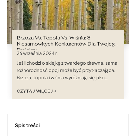
Brzoza Vs. Topola Vs. Wiśnia: 3
Niesamowitych Konkurentów Dla Twojego
Projektu
26 września 2024 r.
Jeśli chodzi o sklejkę z twardego drewna, sama
różnorodność opcji może być przytłaczająca.
Brzoza, topola i wiśnia wyróżniają się jako
popularne wybory, z których każdy jest ceniony
CZYTAJ WIĘCEJ
za swoje unikalne cechy i zastosowania. Ale
skąd wiedzieć, która z nich jest odpowiednia
dla konkretnego projektu? Decyzja ta, często
podejmowana pośród morza próbek i...
Spis treści