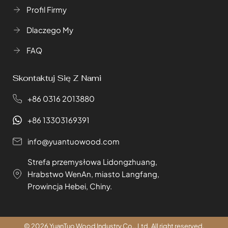
Profil Firmy
Dlaczego My
FAQ
Skontaktuj Się Z Nami
+86 0316 2013880
+86 13303169391
info@yuantuowood.com
Strefa przemysłowa Lidongzhuang,
Hrabstwo WenAn, miasto Langfang,
Prowincja Hebei, Chiny.
© 2026 YuanTuo Wood Industry Co., Ltd. All right reserved.