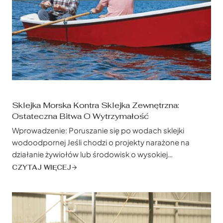
Sklejka Morska Kontra Sklejka Zewnętrzna:
Ostateczna Bitwa O Wytrzymałość
Wprowadzenie: Poruszanie się po wodach sklejki
wodoodpornej Jeśli chodzi o projekty narażone na
działanie żywiołów lub środowisk o wysokiej
wilgotności, wybór odpowiedniej sklejki może stanowić
CZYTAJ WIĘCEJ
różnicę między trwałą trwałością a przedwczesnym
zniszczeniem. Dwóch konkurentów często znajduje się
na szczycie listy: sklejka morska i sklejka zewnętrzna.
Obie oferują odporność na wilgoć, ale ich unikalne...