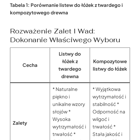
Tabela 1: Porównanie listew do łóżek z twardego i
kompozytowego drewna
Rozważenie Zalet I Wad:
Dokonanie Właściwego Wyboru
Listwy do
łóżek z
Kompozytowe
Cecha
twardego
listwy do łóżek
drewna
* Naturalne
* Wyjątkowa
piękno i
wytrzymałość i
unikalne wzory
stabilność *
słojów *
Odporność na
Wysoka
wilgoć i
Zalety
wytrzymałość i
trwałość *
trwałość *
Stała jakość i