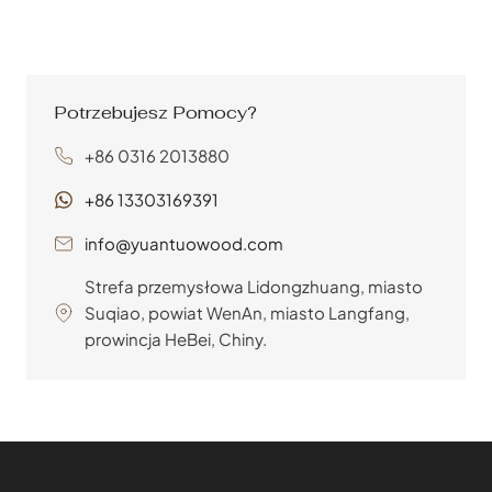
zaopatrzenia w materiały odgrywa istotną rolę w
realizacji tych projektów. Tradycyjnie pozyskiwanie
sklejki wiązało się z czasochłonnym tańcem rozmów
telefonicznych, wizyt u dostawców i poruszania się po...
Potrzebujesz Pomocy?
+86 0316 2013880
+86 13303169391
info@yuantuowood.com
Strefa przemysłowa Lidongzhuang, miasto
Suqiao, powiat WenAn, miasto Langfang,
prowincja HeBei, Chiny.