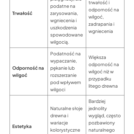
trwałość i
podatne na
odporność na
Trwałość
zarysowania,
wilgoć,
wgniecenia i
zadrapania i
uszkodzenia
wgniecenia
spowodowane
wilgocią.
Podatność na
Większa
wypaczanie,
odporność na
Odporność na
pękanie lub
wilgoć niż w
wilgoć
rozszerzanie
przypadku
pod wpływem
litego drewna
wilgoci
Bardziej
Naturalne słoje
jednolity
drewna i
wygląd, często
wariacje
pozbawiony
Estetyka
kolorystyczne
naturalnego