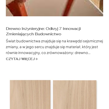
Drewno Inżynieryjne: Odkryj 7 Innowacji
Zmieniających Budownictwo
Świat budownictwa znajduje się na krawędzi sejsmicznej
zmiany, a w jego sercu znajduje się materiał, który jest
równie innowacyjny, co zrównoważony: drewno
inżynieryjne. Nie chodzi tylko o zastąpienie tradycyjnego
CZYTAJ WIĘCEJ
drewna; chodzi o przyjęcie nowej ery budownictwa, w
której siła, zrównoważony rozwój i swoboda
projektowania są zbieżne. Produkty z drewna
konstrukcyjnego zmieniają...