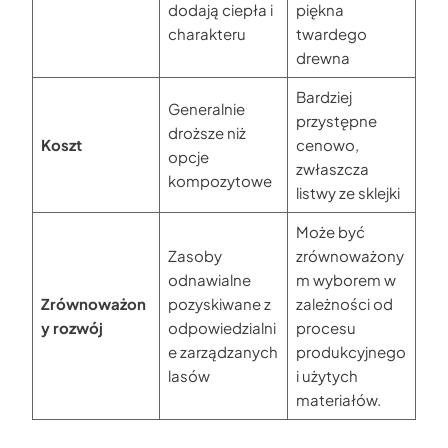
dodają ciepła i
piękna
charakteru
twardego
drewna
Bardziej
Generalnie
przystępne
droższe niż
Koszt
cenowo,
opcje
zwłaszcza
kompozytowe
listwy ze sklejki
Może być
Zasoby
zrównoważony
odnawialne
m wyborem w
Zrównoważon
pozyskiwane z
zależności od
y rozwój
odpowiedzialni
procesu
e zarządzanych
produkcyjnego
lasów
i użytych
materiałów.