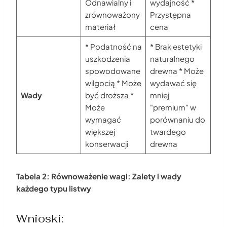
Odnawialny i
wydajność *
zrównoważony
Przystępna
materiał
cena
* Podatność na
* Brak estetyki
uszkodzenia
naturalnego
spowodowane
drewna * Może
wilgocią * Może
wydawać się
Wady
być droższa *
mniej
Może
"premium" w
wymagać
porównaniu do
większej
twardego
konserwacji
drewna
Tabela 2: Równoważenie wagi: Zalety i wady
każdego typu listwy
Wnioski: