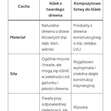
łóżek z
Kompozytowe
Cecha
twardego
listwy do łóżek
drewna
Naturalne
Produkty z
drewno z drzew
drewna
Materiał
liściastych (np.
konstrukcyjneg
dąb, klon,
o (np. sklejka,
wiśnia)
LVL)
Ogólnie mocne
Wyjątkowo
i trwałe, ale
wytrzymała i
mogą się różnić
Siła
stabilna dzięki
w zależności od
konstrukcji
gatunku i
inżynieryjnej
jakości drewna.
Trwałe przy
odpowiedniej
Wysoka
pielęgnacji, ale