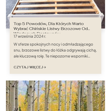
Top 5 Powodów, Dla Których Warto
Wybrać Chińskie Listwy Brzozowe Od
Wiodących Dostawców
17 września 2024 r.
W sferze spokojnych nocy i odmładzającego
snu, brzozowe listwy do łóżka odgrywają cichą,
ale kluczową rolę. Te niepozorne wsporniki
stanowią podstawę wygodnego materaca,
CZYTAJ WIĘCEJ
zapewniając prawidłowe rozłożenie ciężaru,
wentylację i ogólną jakość snu. A jeśli chodzi o
pozyskiwanie wysokiej jakości, opłacalnych
brzozowych listew do łóżek, Chiny stały się
wiodącym miejscem docelowym dla firm...