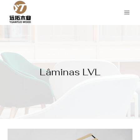
Saltar
para
o
conteúdo
Lâminas LVL