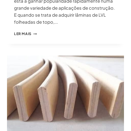
está a ganhar popularidade rapidamente numa
grande variedade de aplicações de construção.
E quando se trata de adquirir lâminas de LVL
folheadas de topo,...
FORNECEDOR
LER MAIS
DE
LÂMINAS
LVL
REVESTIDAS
COM
FOLHA
NA
CHINA:
DESCUBRA
UMA
FORÇA
INACREDITÁVEL