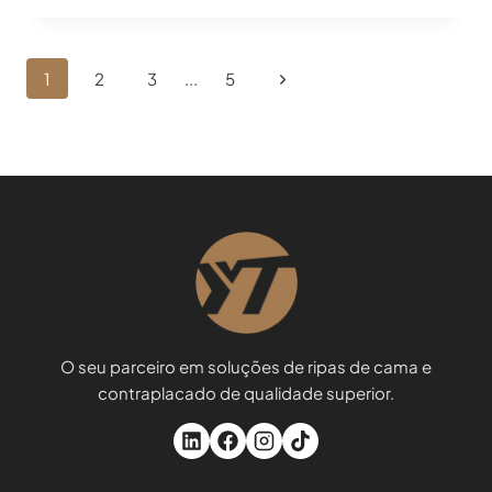
O
SEGREDO
PARA
Navegação
Página
1
2
3
...
5
CONSTRUIR
Na
MELHOR
seguinte
Página
O seu parceiro em soluções de ripas de cama e
contraplacado de qualidade superior.