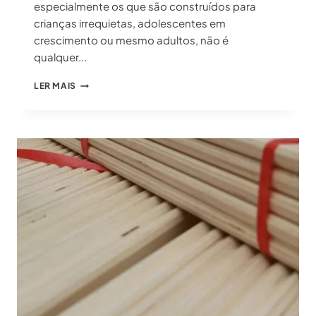
especialmente os que são construídos para
crianças irrequietas, adolescentes em
crescimento ou mesmo adultos, não é
qualquer...
RIPAS
LER MAIS
LVL:
GUIA
DE
SEGURANÇA
DEFINITIVO
PARA
BELICHES