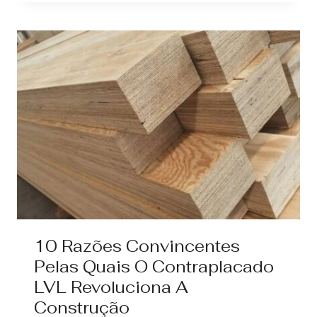
RIPAS
LVL
QUE
DURAM
MAIS
DE
UMA
DÉCADA
10 Razões Convincentes
Pelas Quais O Contraplacado
LVL Revoluciona A
Construção