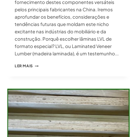
fornecimento destes componentes versáteis
pelos principais fabricantes na China. Iremos
aprofundar os benefícios, considerações e
tendências futuras que moldam este nicho
excitante nas indústrias do mobiliário e da
construção. Porquê escolher lâminas LVL de
formato especial? LVL, ou Laminated Veneer
Lumber (madeira laminada), é um testemunho...
LÂMINAS
LER MAIS
LVL
DE
FORMATO
ESPECIAL:
SOLUÇÕES
PERSONALIZADAS
PARA
PROJECTOS
ÚNICOS