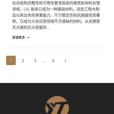
在对结构完整性和可靠性要求极高的建筑和材料处理
领域，LVL 板条已成为一种基础材料。这些工程木制
品以其出色的承重能力、尺寸稳定性和抗翘曲性而著
称，已成为众多应用领域不可或缺的材料。从支撑摩
天大楼的巨大荷载到...
LVL
阅读更多
板
条：
建
造
页
下
1
2
3
...
5
更
面
好
一
建
导
筑
页
航
的
秘
密