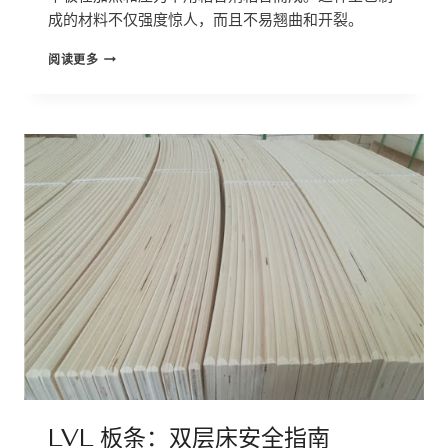
成的材料不仅强度惊人，而且不易翘曲和开裂。
LVL
阅读更多
板
条：
2025
年
应
用
和
定
价
终
极
指
南
LVL 板条：双层床安全指南