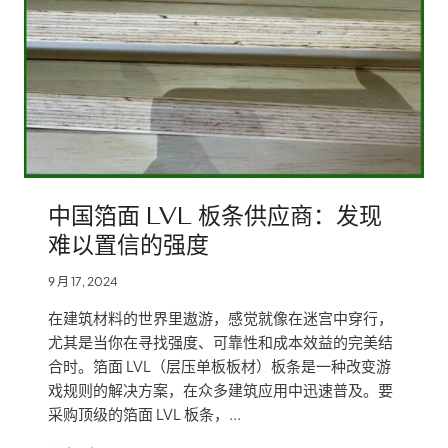
特
项
目
的
定
制
解
决
方
案
中国箔面 LVL 板条供应商：发现
难以置信的强度
9 月 17, 2024
在建筑材料的世界里遨游，感觉就像在迷宫中穿行，
尤其是当你在寻找强度、可靠性和成本效益的完美结
合时。箔面 LVL（层压单板板材）板条是一种改变游
戏规则的解决方案，在众多建筑应用中迅速普及。要
采购顶级的箔面 LVL 板条，...