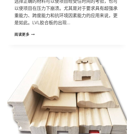
选择正确的材料可以使项目经受住时间的考验，也可
以使项目在压力下崩溃。尤其是对于要求具有超强承
重能力、跨度能力和抗环境因素能力的应用来说，更
是如此。LVL胶合板的出现...
10
阅读更多
个
令
人
信
服
的
理
由：
LVL
胶
合
板
掀
起
了
建
筑