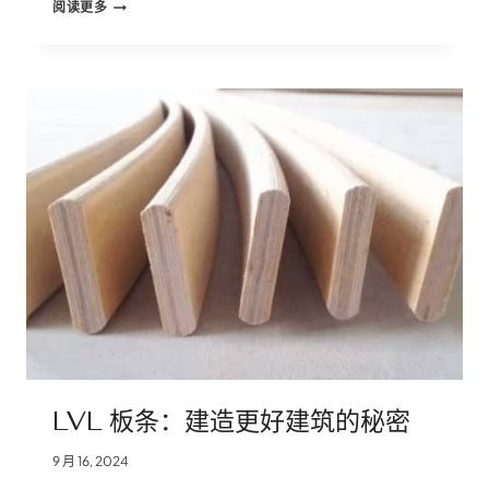
中
阅读更多
国
箔
面
LVL
板
条
供
应
商：
发
现
难
以
置
信
的
强
度
LVL 板条：建造更好建筑的秘密
9 月 16, 2024