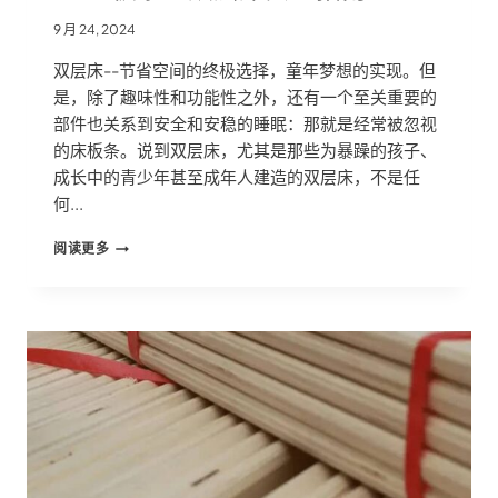
9 月 24, 2024
双层床--节省空间的终极选择，童年梦想的实现。但
是，除了趣味性和功能性之外，还有一个至关重要的
部件也关系到安全和安稳的睡眠：那就是经常被忽视
的床板条。说到双层床，尤其是那些为暴躁的孩子、
成长中的青少年甚至成年人建造的双层床，不是任
何...
LVL
阅读更多
板
条：
双
层
床
安
全
指
南