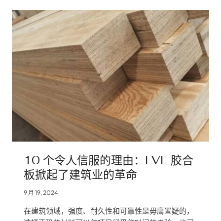
使
用
寿
命
超
过
十
年
的
LVL
板
条
10 个令人信服的理由：LVL 胶合
板掀起了建筑业的革命
9 月 19, 2024
在建筑领域，强度、耐久性和可靠性是毋庸置疑的，