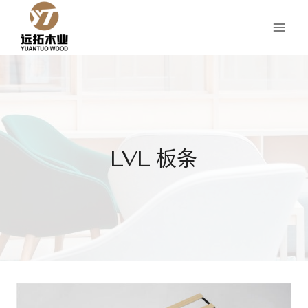
跳
到
内
容
LVL 板条