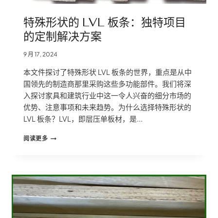
业
的
特殊形状的 LVL 板条：独特项目
革
命
的定制解决方案
9 月 17, 2024
本文件探讨了特殊形状 LVL 板条的世界，重点是从中
国领先的制造商那里采购这些多功能部件。我们将深
入探讨家具和建筑行业中这一令人兴奋的细分市场的
优势、注意事项和未来趋势。为什么选择特殊形状的
LVL 板条？LVL，即层压单板材，是...
特
阅读更多
殊
形
状
的
LVL
板
条：
独