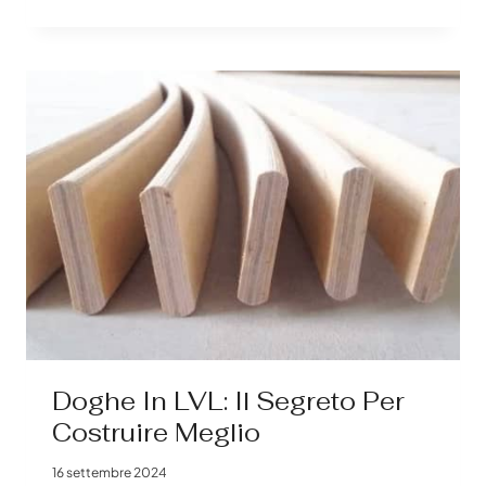
RIVESTITA
IN
LVL
FORNITORE
DI
DOGHE
IN
CINA:
SCOPRIRE
UNA
FORZA
INCREDIBILE
Doghe In LVL: Il Segreto Per
Costruire Meglio
16 settembre 2024