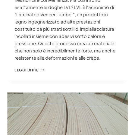
esattamente le doghe LVL? LVL è l'acronimo di
"Laminated Veneer Lumber", un prodotto in
legno ingegnerizzato ad alte prestazioni
costituito da più strati sottili di impiallacciatura
incollati insieme con adesivi sotto calore e
pressione. Questo processo crea un materiale
che non solo è incredibilmente forte, ma anche
resistente alle deformazioni e alle crepe.
DOGHE
LEGGI DI PIÙ
IN
LVL:
LA
GUIDA
DEFINITIVA
ALLE
APPLICAZIONI
E
AI
PREZZI
NEL