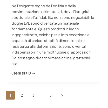
Nell'esigente regno dell'edilizia e della
movimentazione dei materiali, dove l'integrità
strutturale e l'affidabilità non sono negoziabili, le
doghe LVL sono diventate un materiale
fondamentale. Questi prodotti in legno
ingegnerizzato, celebri per la loro eccezionale
capacità di carico, stabilità dimensionale e
resistenza alla deformazione, sono diventati
indispensabili in una moltitudine di applicazioni.
Dal sostegno di carichi massicci nei grattacieli
alla...
DOGHE
LEGGI DI PIÙ
IN
LVL:
IL
SEGRETO
Navigazione
Pagina
1
2
3
...
5
PER
Pagina
COSTRUIRE
successiva
MEGLIO