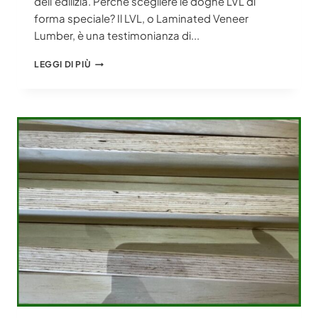
dell'edilizia. Perché scegliere le doghe LVL di
forma speciale? Il LVL, o Laminated Veneer
Lumber, è una testimonianza di...
DOGHE
LEGGI DI PIÙ
LVL
DI
FORMA
SPECIALE:
SOLUZIONI
PERSONALIZZATE
PER
PROGETTI
UNICI