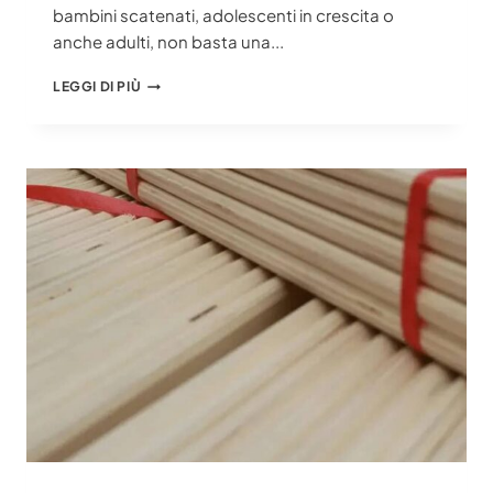
bambini scatenati, adolescenti in crescita o
anche adulti, non basta una...
DOGHE
LEGGI DI PIÙ
IN
LVL:
GUIDA
DEFINITIVA
ALLA
SICUREZZA
DEI
LETTI
A
CASTELLO