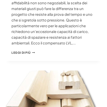
affidabilità non sono negoziabili, la scelta dei
materiali giusti può fare la differenza tra un
progetto che resiste alla prova del tempo e uno
che si sgretola sotto pressione. Questo è
particolarmente vero per le applicazioni che
richiedono un'eccezionale capacità di carico,
capacità di spaziare e resistenza ai fattori
ambientali. Ecco il compensato LVL,...
10
LEGGI DI PIÙ
RAGIONI
CONVINCENTI
PER
CUI
IL
COMPENSATO
LVL
RIVOLUZIONA
LE
COSTRUZIONI