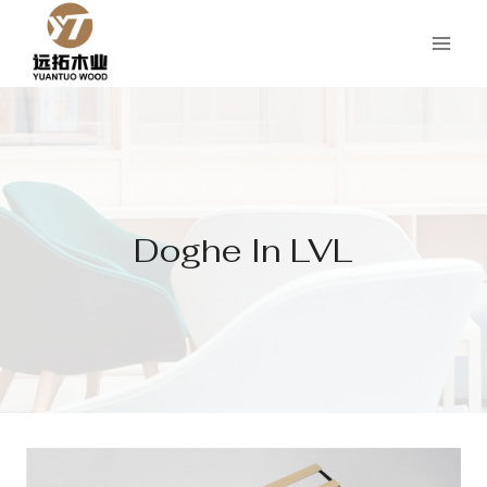
Salta
al
contenuto
Doghe In LVL