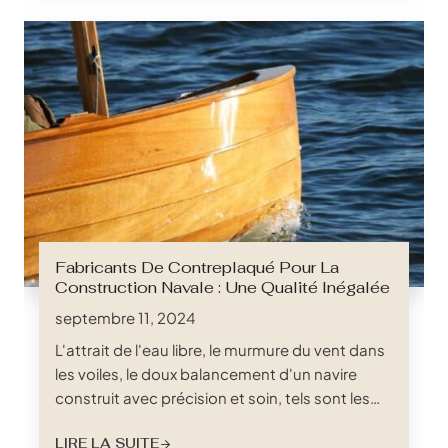
offrant un soutien adéquat et en garantissant
la longévité du matelas. Les lattes de lit, la série
de supports horizontaux qui relient le lit...
Fabricants De Contreplaqué Pour La
Construction Navale : Une Qualité Inégalée
septembre 11, 2024
L'attrait de l'eau libre, le murmure du vent dans
les voiles, le doux balancement d'un navire
construit avec précision et soin, tels sont les
rêves qui alimentent notre passion pour la mer.
LIRE LA SUITE
Mais derrière chaque navire en état de