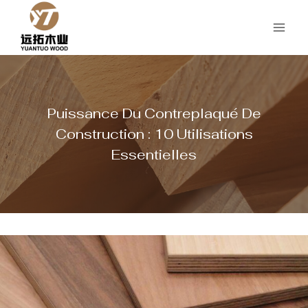
Aller
au
contenu
Puissance Du Contreplaqué De
Construction : 10 Utilisations
Essentielles