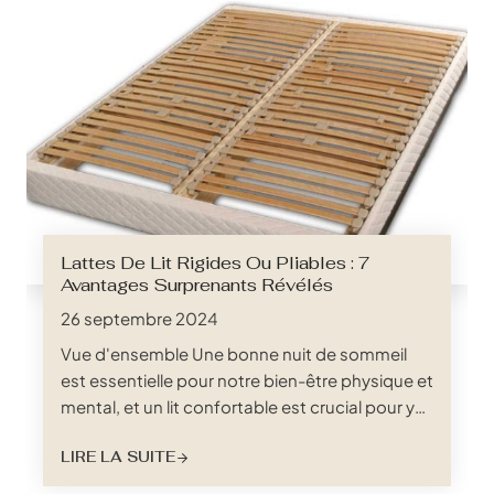
Lattes De Lit Rigides Ou Pliables : 7
Avantages Surprenants Révélés
26 septembre 2024
Vue d'ensemble Une bonne nuit de sommeil
est essentielle pour notre bien-être physique et
mental, et un lit confortable est crucial pour y
parvenir. Alors que les matelas occupent
LIRE LA SUITE
souvent le devant de la scène, les lattes de lit,
souvent négligées, jouent un rôle essentiel en