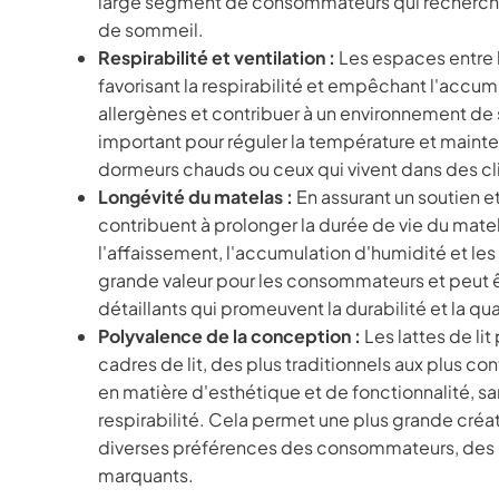
large segment de consommateurs qui recherchen
de sommeil.
Respirabilité et ventilation :
Les espaces entre le
favorisant la respirabilité et empêchant l'accum
allergènes et contribuer à un environnement de
important pour réguler la température et mainte
dormeurs chauds ou ceux qui vivent dans des c
Longévité du matelas :
En assurant un soutien et 
contribuent à prolonger la durée de vie du mate
l'affaissement, l'accumulation d'humidité et les 
grande valeur pour les consommateurs et peut êt
détaillants qui promeuvent la durabilité et la qual
Polyvalence de la conception :
Les lattes de li
cadres de lit, des plus traditionnels aux plus c
en matière d'esthétique et de fonctionnalité, s
respirabilité. Cela permet une plus grande créa
diverses préférences des consommateurs, des li
marquants.