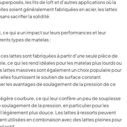
perposés, les lits de loft et d'autres applications où la
elles soient généralement fabriquées en acier, les lattes
ans sacrifier la solidité.
t, ce qui a un impact sur leurs performances et leur
rents types de matelas :
es lattes sont fabriquées à partir d'une seule pièce de
ble, ce qui les rend idéales pour les matelas plus lourds ou
s lattes massives sont également un choix populaire pour
lles fournissent le soutien de surface constant
iser les avantages de soulagement de la pression de ce
légère courbure, ce qui leur confère un peu de souplesse
 le soulagement de la pression, en particulier pour les
 légèrement plus douce. Les lattes à ressorts peuvent
vent utilisées en combinaison avec des lattes pleines pour
réactif.