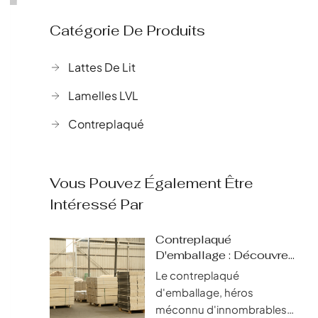
Catégorie De Produits
Lattes De Lit
Lamelles LVL
Contreplaqué
Vous Pouvez Également Être
Intéressé Par
Contreplaqué
D'emballage : Découvrez
Le Nec Plus Ultra En
Le contreplaqué
Matière De Protection
d'emballage, héros
Fiable
méconnu d'innombrables