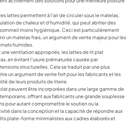
t activement des solutions pour une meilleure posture
s lattes permettent à l'air de circuler sous le matelas,
ulation de chaleur et d'humidité, qui peut abriter des
 sommeil moins hygiénique. Ceci est particulièrement
nir un matelas frais, un argument de vente majeur pour les
limats humides.
une ventilation appropriés, les lattes de lit plat
las, en évitant l'usure prématurée causée par
tensions structurelles. Cela se traduit par une plus
re un argument de vente fort pour les fabricants et les
ité de leurs produits de literie.
t plat peuvent être incorporées dans une large gamme de
ontemporains, offrant aux fabricants une grande souplesse
ans pour autant compromettre le soutien ou la
tivité dans la conception et la capacité de répondre aux
ts plate-forme minimalistes aux cadres élaborés et