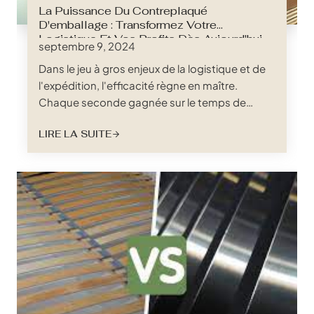
La Puissance Du Contreplaqué
D'emballage : Transformez Votre
Logistique Et Vos Profits Dès Aujourd'hui
septembre 9, 2024
Dans le jeu à gros enjeux de la logistique et de
l'expédition, l'efficacité règne en maître.
Chaque seconde gagnée sur le temps de
transit, chaque centimètre d'espace maximisé
LIRE LA SUITE
et chaque dommage évité ont un impact direct
sur vos résultats. Les marges sont minces, la
concurrence est féroce et les attentes des
clients sont plus élevées que jamais. Alors,
comment naviguer dans ce paysage
complexe&#8230 ;