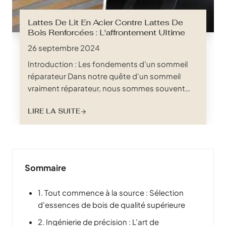
Lattes De Lit En Acier Contre Lattes De
Bois Renforcées : L'affrontement Ultime
26 septembre 2024
Introduction : Les fondements d'un sommeil
réparateur Dans notre quête d'un sommeil
vraiment réparateur, nous sommes souvent
captivés par l'étreinte luxueuse d'un matelas
LIRE LA SUITE
moelleux, négligeant les héros méconnus qui
constituent les fondements essentiels d'un
sommeil réparateur : les lattes de lit. Ces
structures apparemment simples, souvent
cachées sous nos matelas,...
Sommaire
1. Tout commence à la source : Sélection
d'essences de bois de qualité supérieure
2. Ingénierie de précision : L'art de