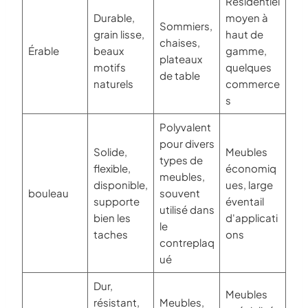
Résidentiel
Durable,
moyen à
Sommiers,
grain lisse,
haut de
chaises,
Érable
beaux
gamme,
plateaux
motifs
quelques
de table
naturels
commerce
s
Polyvalent
pour divers
Solide,
Meubles
types de
flexible,
économiq
meubles,
disponible,
ues, large
bouleau
souvent
supporte
éventail
utilisé dans
bien les
d'applicati
le
taches
ons
contreplaq
ué
Dur,
Meubles
résistant,
Meubles,