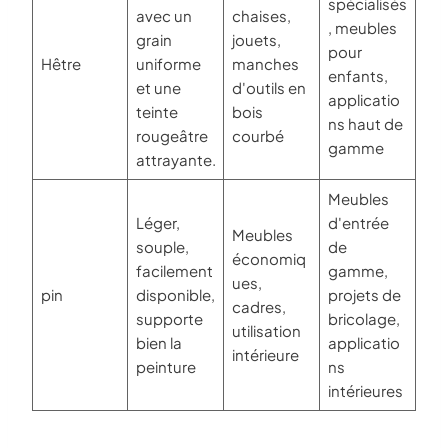
spécialisés
avec un
chaises,
, meubles
grain
jouets,
pour
Hêtre
uniforme
manches
enfants,
et une
d'outils en
applicatio
teinte
bois
ns haut de
rougeâtre
courbé
gamme
attrayante.
Meubles
Léger,
d'entrée
Meubles
souple,
de
économiq
facilement
gamme,
ues,
pin
disponible,
projets de
cadres,
supporte
bricolage,
utilisation
bien la
applicatio
intérieure
peinture
ns
intérieures