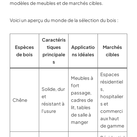
modèles de meubles et de marchés cibles.
Voici un aperçu du monde de la sélection du bois :
Caractéris
Espèces
tiques
Applicatio
Marchés
de bois
principale
ns idéales
cibles
s
Espaces
Meubles à
résidentiel
fort
Solide, dur
s,
passage,
et
hospitalier
Chêne
cadres de
résistant à
s et
lit, tables
l'usure
commerci
de salle à
aux haut
manger
de gamme