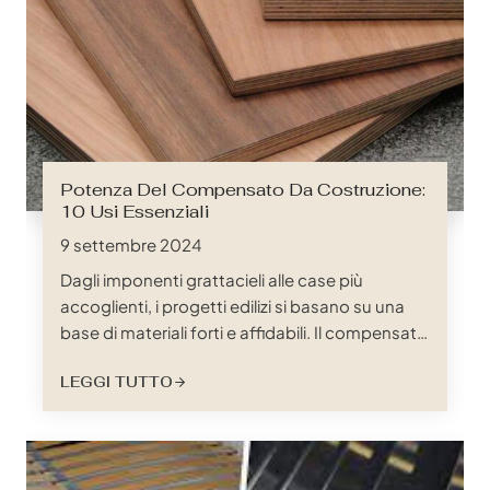
Potenza Del Compensato Da Costruzione:
10 Usi Essenziali
9 settembre 2024
Dagli imponenti grattacieli alle case più
accoglienti, i progetti edilizi si basano su una
base di materiali forti e affidabili. Il compensato
da costruzione, spesso dato per scontato, è
LEGGI TUTTO
una pietra miliare dell'edilizia moderna, in grado
di fornire la resistenza, la versatilità e
l'economicità richieste da innumerevoli
progetti. Che siate appaltatori esperti o neofiti
del mondo delle costruzioni, la comprensione