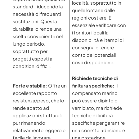
località, soprattutto in
standard, riducendo la
quelle lontane dalle
necessità di frequenti
regioni costiere. È
sostituzioni. Questa
essenziale verificare con
durabilità lo rende una
i fornitori locali la
scelta conveniente nel
disponibilità e i tempi di
lungo periodo,
consegna e tenere
soprattutto per i
conto dei potenziali
progetti esposti a
costi di spedizione.
condizioni difficili.
Richiede tecniche di
Forte e stabile:
Offre un
finitura specifiche:
Il
eccellente rapporto
compensato marino
resistenza/peso, che lo
può essere dipinto o
rende adatto ad
verniciato, ma richiede
applicazioni strutturali
tecniche di finitura
pur rimanendo
specifiche per garantire
relativamente leggero e
una corretta adesione e
facile da lavorare.
una protezione