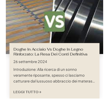
delle sfumature è fondamentale…
Doghe In Acciaio Vs Doghe In Legno
Rinforzato: La Resa Dei Conti Definitiva
26 settembre 2024
Introduzione: Alla ricerca di un sonno
veramente riposante, spesso ci lasciamo
catturare dal lussuoso abbraccio dei materassi
di peluche, trascurando gli eroi non celebrati
LEGGI TUTTO
che forniscono le basi cruciali per
un'esperienza di sonno rigenerante: le doghe
del letto. Queste strutture apparentemente