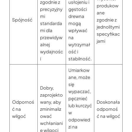
zgodnie z
usłojeniu i
produkow
precyzyjny
gęstości
ane
mi
drewna
Spójność
zgodnie z
standarda
mogą
jednolitymi
mi dla
wpływać
specyfikac
przewidyw
na
jami
alnej
wytrzymał
wydajnośc
ość i
i
stabilność.
Umiarkow
ane, może
się
Dobry,
wypaczać,
zaprojekto
pęcznieć
Odpornoś
wany, aby
Doskonała
lub kurczyć
ć na
zminimaliz
odpornoś
w
wilgoć
ować
ć na wilgoć
odpowied
wchłaniani
zi na
e wilgoci