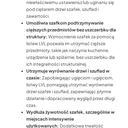
niewłaściwemu ustawieniu) lub uginaniu się
pod ciężarem drzwi szafek, szuflad i
zawartości.
Umożliwia szafkom podtrzymywanie
cięższych przedmiotów bez uszczerbku dla
struktury:
Wzmocnienie szafek za pomocą
listew LVL pozwala im utrzymać cięższe
przedmioty, takie jak naczynia kuchenne,
urządzenia lub spiżarnie, bez uszczerbku dla
ich integralności strukturalnej.
Utrzymuje wyrównanie drzwi i szuflad w
czasie:
Zapobiegając ugięciom i ugięciom,
listwy LVL pomagają utrzymać wyrównanie
drzwi szafek i szuflad, zapewniając płynne
działanie i dopracowany wygląd przez długi
czas.
Wydłuża żywotność szafek, szczególnie w
miejscach intensywnie
użytkowanych:
Dodatkowa trwałość