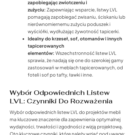
zapobiegając zwiotczeniu i
zużyciu:
Zapewniając wsparcie, listwy LVL
pomagają zapobiegać zwisaniu, ściskaniu lub
nierównomiernemu zużyciu poduszek i
wyściółki, wydłużając żywotność tapicerki.
Idealny do krzeseł, sof, otomanów i innych
tapicerowanych
elementów:
Wszechstronność listew LVL
sprawia, że nadają się one do szerokiej gamy
zastosowań w meblach tapicerowanych, od
foteli i sof po tafty, ławki i inne.
Wybór Odpowiednich Listew
LVL: Czynniki Do Rozważenia
Wybór odpowiednich listew LVL do projektów mebli
ma kluczowe znaczenie dla zapewnienia optymalnej
wydajności, trwałości i zgodności z wizją projektową.
Oto kluczowe czynniki, które należy wziąć pod uwagę: