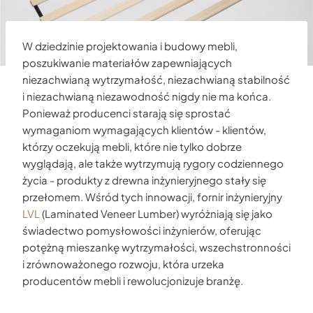
W dziedzinie projektowania i budowy mebli,
poszukiwanie materiałów zapewniających
niezachwianą wytrzymałość, niezachwianą stabilność
i niezachwianą niezawodność nigdy nie ma końca.
Ponieważ producenci starają się sprostać
wymaganiom wymagających klientów - klientów,
którzy oczekują mebli, które nie tylko dobrze
wyglądają, ale także wytrzymują rygory codziennego
życia - produkty z drewna inżynieryjnego stały się
przełomem. Wśród tych innowacji, fornir inżynieryjny
LVL
(Laminated Veneer Lumber) wyróżniają się jako
świadectwo pomysłowości inżynierów, oferując
potężną mieszankę wytrzymałości, wszechstronności
i zrównoważonego rozwoju, która urzeka
producentów mebli i rewolucjonizuje branżę.