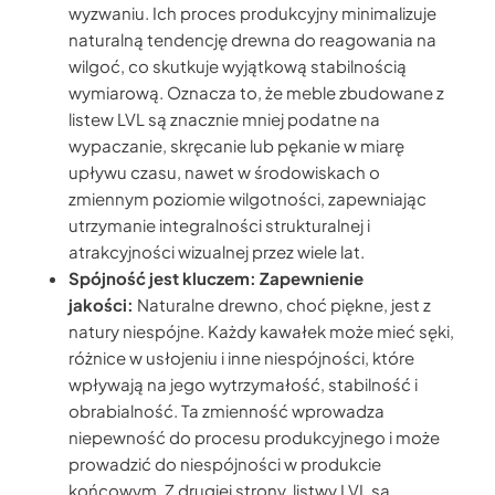
wyzwaniu. Ich proces produkcyjny minimalizuje
naturalną tendencję drewna do reagowania na
wilgoć, co skutkuje wyjątkową stabilnością
wymiarową. Oznacza to, że meble zbudowane z
listew LVL są znacznie mniej podatne na
wypaczanie, skręcanie lub pękanie w miarę
upływu czasu, nawet w środowiskach o
zmiennym poziomie wilgotności, zapewniając
utrzymanie integralności strukturalnej i
atrakcyjności wizualnej przez wiele lat.
Spójność jest kluczem: Zapewnienie
jakości:
Naturalne drewno, choć piękne, jest z
natury niespójne. Każdy kawałek może mieć sęki,
różnice w usłojeniu i inne niespójności, które
wpływają na jego wytrzymałość, stabilność i
obrabialność. Ta zmienność wprowadza
niepewność do procesu produkcyjnego i może
prowadzić do niespójności w produkcie
końcowym. Z drugiej strony, listwy LVL są