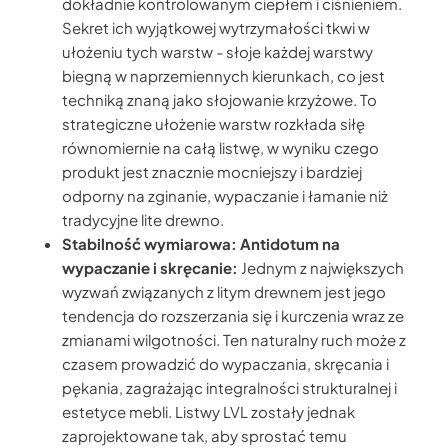
dokładnie kontrolowanym ciepłem i ciśnieniem.
Sekret ich wyjątkowej wytrzymałości tkwi w
ułożeniu tych warstw - słoje każdej warstwy
biegną w naprzemiennych kierunkach, co jest
techniką znaną jako słojowanie krzyżowe. To
strategiczne ułożenie warstw rozkłada siłę
równomiernie na całą listwę, w wyniku czego
produkt jest znacznie mocniejszy i bardziej
odporny na zginanie, wypaczanie i łamanie niż
tradycyjne lite drewno.
Stabilność wymiarowa: Antidotum na
wypaczanie i skręcanie:
Jednym z największych
wyzwań związanych z litym drewnem jest jego
tendencja do rozszerzania się i kurczenia wraz ze
zmianami wilgotności. Ten naturalny ruch może z
czasem prowadzić do wypaczania, skręcania i
pękania, zagrażając integralności strukturalnej i
estetyce mebli. Listwy LVL zostały jednak
zaprojektowane tak, aby sprostać temu