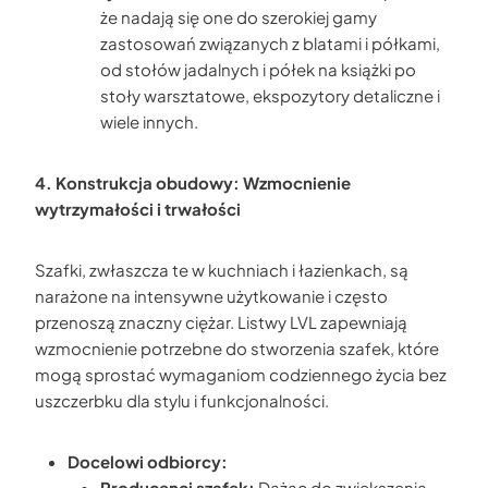
że nadają się one do szerokiej gamy
zastosowań związanych z blatami i półkami,
od stołów jadalnych i półek na książki po
stoły warsztatowe, ekspozytory detaliczne i
wiele innych.
4. Konstrukcja obudowy: Wzmocnienie
wytrzymałości i trwałości
Szafki, zwłaszcza te w kuchniach i łazienkach, są
narażone na intensywne użytkowanie i często
przenoszą znaczny ciężar. Listwy LVL zapewniają
wzmocnienie potrzebne do stworzenia szafek, które
mogą sprostać wymaganiom codziennego życia bez
uszczerbku dla stylu i funkcjonalności.
Docelowi odbiorcy:
Producenci szafek:
Dążąc do zwiększenia