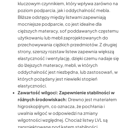
kluczowym czynnikiem, który wpływa zarówno na
poziom podparcia, jak i oddychalność mebla.
Bliższe odstępy między listwami zapewniają
mocniejsze podparcie, co jest idealne dla
cięższych materacy, sof poddawanych częstemu
użytkowaniu lub mebli zaprojektowanych do
przechowywania ciężkich przedmiotów. Z drugiej
strony, szerszy rozstaw listew zapewnia większą
elastyczność i wentylację, dzięki czemu nadaje się
do lżejszych materacy, mebli, w których
oddychalność jest niezbędna, lub zastosowań, w
których pożądany jest niewielki stopień
elastyczności.
Zawartość wilgoci: Zapewnienie stabilności w
różnych środowiskach:
Drewno jest materiałem
higroskopijnym, co oznacza, że pochłania i
uwalnia wilgoć w odpowiedzi na zmiany
wilgotności względnej. Chociaż listwy LVL są
zaprojektowane pod kątem stabilności