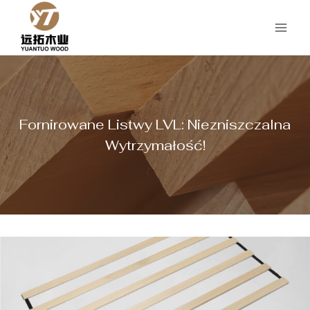
Przejdź
do
treści
Fornirowane Listwy LVL: Niezniszczalna
Wytrzymałość!