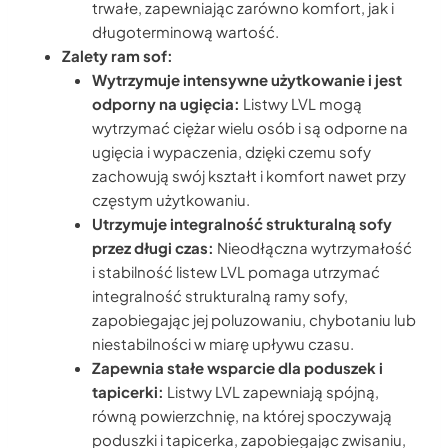
trwałe, zapewniając zarówno komfort, jak i
długoterminową wartość.
Zalety ram sof:
Wytrzymuje intensywne użytkowanie i jest
odporny na ugięcia:
Listwy LVL mogą
wytrzymać ciężar wielu osób i są odporne na
ugięcia i wypaczenia, dzięki czemu sofy
zachowują swój kształt i komfort nawet przy
częstym użytkowaniu.
Utrzymuje integralność strukturalną sofy
przez długi czas:
Nieodłączna wytrzymałość
i stabilność listew LVL pomaga utrzymać
integralność strukturalną ramy sofy,
zapobiegając jej poluzowaniu, chybotaniu lub
niestabilności w miarę upływu czasu.
Zapewnia stałe wsparcie dla poduszek i
tapicerki:
Listwy LVL zapewniają spójną,
równą powierzchnię, na której spoczywają
poduszki i tapicerka, zapobiegając zwisaniu,