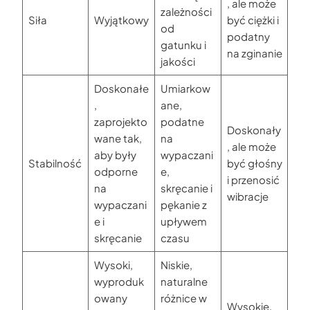
, ale może
zależności
Siła
Wyjątkowy
być ciężki i
od
podatny
gatunku i
na zginanie
jakości
Doskonałe
Umiarkow
,
ane,
zaprojekto
podatne
Doskonały
wane tak,
na
, ale może
aby były
wypaczani
Stabilność
być głośny
odporne
e,
i przenosić
na
skręcanie i
wibracje
wypaczani
pękanie z
e i
upływem
skręcanie
czasu
Wysoki,
Niskie,
wyproduk
naturalne
owany
różnice w
Wysokie,