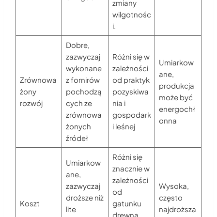
zmiany
wilgotnośc
i.
Dobre,
zazwyczaj
Różni się w
Umiarkow
wykonane
zależności
ane,
Zrównowa
z fornirów
od praktyk
produkcja
żony
pochodzą
pozyskiwa
może być
rozwój
cych ze
nia i
energochł
zrównowa
gospodark
onna
żonych
i leśnej
źródeł
Różni się
Umiarkow
znacznie w
ane,
zależności
zazwyczaj
Wysoka,
od
droższe niż
często
Koszt
gatunku
lite
najdroższa
drewna,