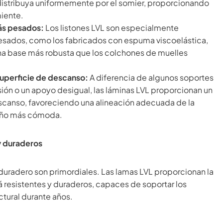
 distribuya uniformemente por el somier, proporcionando
miente.
ás pesados:
Los listones LVL son especialmente
sados, como los fabricados con espuma viscoelástica,
 una base más robusta que los colchones de muelles
superficie de descanso:
A diferencia de algunos soportes
ón o un apoyo desigual, las láminas LVL proporcionan un
escanso, favoreciendo una alineación adecuada de la
ueño más cómoda.
y duraderos
t duradero son primordiales. Las lamas LVL proporcionan la
 resistentes y duraderos, capaces de soportar los
ctural durante años.