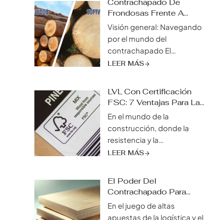
Contrachapado De
Frondosas Frente A
Coníferas: Una
Visión general: Navegando
Comparación Exhaustiva
por el mundo del
contrachapado El
contrachapado, un versátil
LEER MÁS
producto de ingeniería de la
madera, se erige como
LVL Con Certificación
piedra angular en
FSC: 7 Ventajas Para La
innumerables proyectos de
Construcción Sostenible
En el mundo de la
construcción, mobiliario y
construcción, donde la
diseño. Su resistencia,
resistencia y la
versatilidad y asequibilidad
sostenibilidad son
LEER MÁS
lo han convertido en un
primordiales, la madera de
material de referencia tanto
chapa laminada (LVL) con
para profesionales como
El Poder Del
certificación FSC ha
Contrachapado Para
para aficionados al bricolaje.
cambiado las reglas del
Embalajes: Transforme
Sin embargo, el mundo del
En el juego de altas
juego. Este producto de
Hoy Su Logística Y Sus
contrachapado va más allá
apuestas de la logística y el