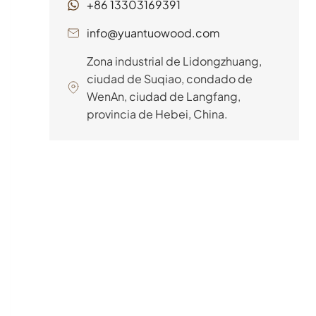
+86 13303169391
importantes. Ahí es donde
entran en juego las lamas
info@yuantuowood.com
LVL, diseñadas para ofrecer
Zona industrial de Lidongzhuang,
resistencia, consistencia y
ciudad de Suqiao, condado de
versatilidad. Pero con varias
WenAn, ciudad de Langfang,
opciones disponibles,...
provincia de Hebei, China.