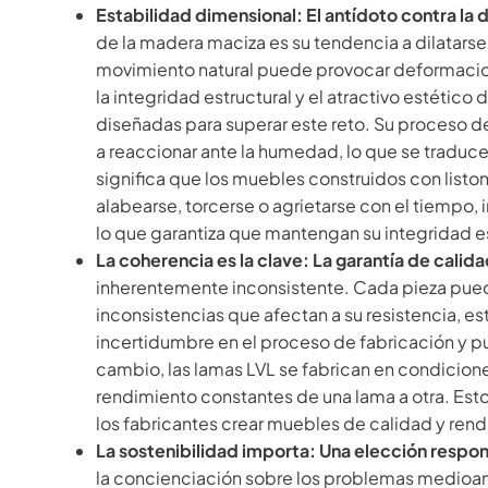
Estabilidad dimensional: El antídoto contra la 
de la madera maciza es su tendencia a dilatars
movimiento natural puede provocar deformacio
la integridad estructural y el atractivo estétic
diseñadas para superar este reto. Su proceso de
a reaccionar ante la humedad, lo que se traduc
significa que los muebles construidos con lis
alabearse, torcerse o agrietarse con el tiempo,
lo que garantiza que mantengan su integridad est
La coherencia es la clave: La garantía de calida
inherentemente inconsistente. Cada pieza puede
inconsistencias que afectan a su resistencia, es
incertidumbre en el proceso de fabricación y pu
cambio, las lamas LVL se fabrican en condicione
rendimiento constantes de una lama a otra. Esto 
los fabricantes crear muebles de calidad y ren
La sostenibilidad importa: Una elección respo
la concienciación sobre los problemas medioa