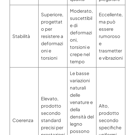
Moderato,
Superiore,
Eccellente,
suscettibil
progettat
ma può
e di
o per
essere
deformazi
Stabilità
resistere a
rumoroso
oni,
deformazi
e
torsioni e
oni e
trasmetter
crepe nel
torsioni
e vibrazioni
tempo
Le basse
variazioni
naturali
delle
Elevato,
venature e
prodotto
Alto,
della
secondo
prodotto
densità del
Coerenza
standard
secondo
legno
precisi per
specifiche
possono
prestazioni
uniformi