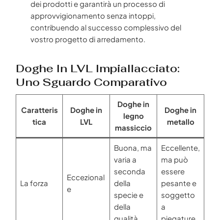
dei prodotti e garantirà un processo di
approvvigionamento senza intoppi,
contribuendo al successo complessivo del
vostro progetto di arredamento.
Doghe In LVL Impiallacciato:
Uno Sguardo Comparativo
Doghe in
Caratteris
Doghe in
Doghe in
legno
tica
LVL
metallo
massiccio
Buona, ma
Eccellente,
varia a
ma può
seconda
essere
Eccezional
La forza
della
pesante e
e
specie e
soggetto
della
a
qualità
piegature