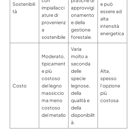
con
pratiche di
Sostenibili
e può
impiallacci
approvvigi
tà
essere ad
ature di
onamento
alta
provenienz
e della
intensità
a
gestione
energetica
sostenibile
forestale.
Varia
Moderato,
molto a
tipicament
seconda
e più
delle
Alta,
costoso
specie
spesso
Costo
del legno
legnose,
l'opzione
massiccio
della
più
ma meno
qualità e
costosa
costoso
della
del metallo
disponibilit
à.