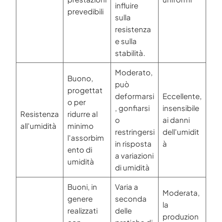
influire
prevedibili
sulla
resistenza
e sulla
stabilità.
Moderato,
Buono,
può
progettat
deformarsi
Eccellente,
o per
, gonfiarsi
insensibile
Resistenza
ridurre al
o
ai danni
all'umidità
minimo
restringersi
dell'umidit
l'assorbim
in risposta
à
ento di
a variazioni
umidità
di umidità
Buoni, in
Varia a
Moderata,
genere
seconda
la
realizzati
delle
produzion