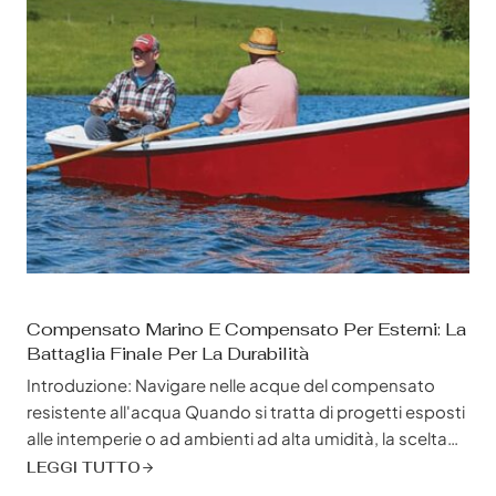
Compensato Marino E Compensato Per Esterni: La
Battaglia Finale Per La Durabilità
Introduzione: Navigare nelle acque del compensato
resistente all'acqua Quando si tratta di progetti esposti
alle intemperie o ad ambienti ad alta umidità, la scelta
del compensato giusto può fare la differenza tra la
LEGGI TUTTO
durata nel tempo e il deterioramento prematuro. Due