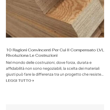
10 Ragioni Convincenti Per Cui Il Compensato LVL
Rivoluziona Le Costruzioni
Nel mondo delle costruzioni, dove forza, durata e
affidabilità non sono negoziabili, la scelta dei materiali
giusti può fare la differenza tra un progetto che resiste
alla prova del tempo e uno che si sgretola sotto
LEGGI TUTTO
pressione. Ciò è particolarmente vero per le applicazioni
che richiedono un'eccezionale capacità di carico,
capacità di spaziare e resistenza ai fattori ambientali.
Ecco il compensato LVL,...