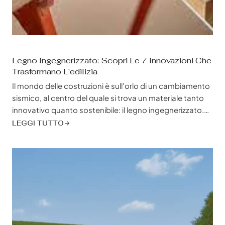
Legno Ingegnerizzato: Scopri Le 7 Innovazioni Che
Trasformano L'edilizia
Il mondo delle costruzioni è sull'orlo di un cambiamento
sismico, al centro del quale si trova un materiale tanto
innovativo quanto sostenibile: il legno ingegnerizzato.
Non si tratta solo di sostituire il legname tradizionale, ma
LEGGI TUTTO
di abbracciare una nuova era dell'edilizia in cui
convergono forza, sostenibilità e libertà di
progettazione. I prodotti in legno ingegnerizzato stanno
riscrivendo...