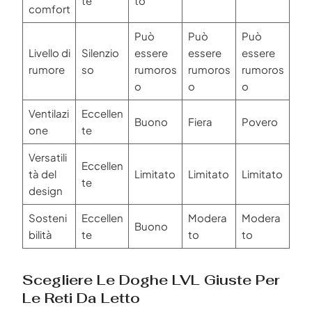
te
to
comfort
Può
Può
Può
Livello di
Silenzio
essere
essere
essere
rumore
so
rumoros
rumoros
rumoros
o
o
o
Ventilazi
Eccellen
Buono
Fiera
Povero
one
te
Versatili
Eccellen
tà del
Limitato
Limitato
Limitato
te
design
Sosteni
Eccellen
Modera
Modera
Buono
bilità
te
to
to
Scegliere Le Doghe LVL Giuste Per
Le Reti Da Letto