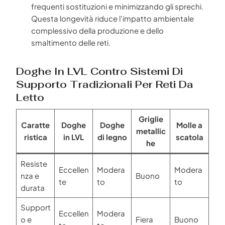
frequenti sostituzioni e minimizzando gli sprechi.
Questa longevità riduce l'impatto ambientale
complessivo della produzione e dello
smaltimento delle reti.
Doghe In LVL Contro Sistemi Di
Supporto Tradizionali Per Reti Da
Letto
Griglie
Caratte
Doghe
Doghe
Molle a
metallic
ristica
in LVL
di legno
scatola
he
Resiste
Eccellen
Modera
Modera
nza e
Buono
te
to
to
durata
Support
Eccellen
Modera
o e
Fiera
Buono