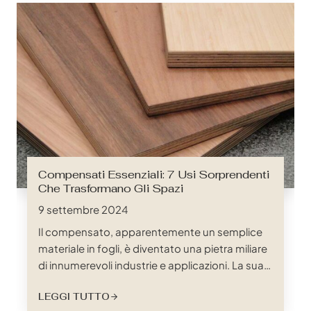
notturno, gli eroi spesso non celebrati del
sonno sono le doghe del letto. Questi umili
supporti svolgono un ruolo fondamentale…
Compensati Essenziali: 7 Usi Sorprendenti
Che Trasformano Gli Spazi
9 settembre 2024
Il compensato, apparentemente un semplice
materiale in fogli, è diventato una pietra miliare
di innumerevoli industrie e applicazioni. La sua
versatilità, resistenza e convenienza ne hanno
LEGGI TUTTO
fatto un componente indispensabile