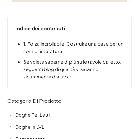
nell'edilizia, nella produzione di mobili, negli
imballaggi e in una miriade di altri settori.
Questa esplorazione completa si addentra nel
variegato mondo delle applicazioni del
Indice dei contenuti
compensato, rivelando la sua notevole
adattabilità e la sua importanza duratura in…
1. Forza incrollabile: Costruire una base per un
sonno ristoratore
Se volete saperne di più sulle tavole da letto, i
seguenti blog di qualità vi saranno
sicuramente d'aiuto：
Categoria Di Prodotto
Doghe Per Letti
Doghe In LVL
Compensato