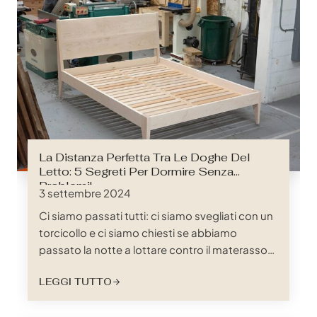
La Distanza Perfetta Tra Le Doghe Del
Letto: 5 Segreti Per Dormire Senza
Problemi!
3 settembre 2024
Ci siamo passati tutti: ci siamo svegliati con un
torcicollo e ci siamo chiesti se abbiamo
passato la notte a lottare contro il materasso
invece di addormentarci nel mondo dei sogni.
LEGGI TUTTO
Sebbene un materasso di alta qualità sia
innegabilmente essenziale per un buon riposo