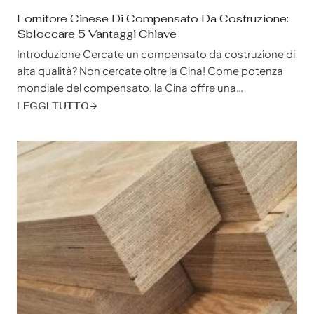
Fornitore Cinese Di Compensato Da Costruzione:
Sbloccare 5 Vantaggi Chiave
Introduzione Cercate un compensato da costruzione di
alta qualità? Non cercate oltre la Cina! Come potenza
mondiale del compensato, la Cina offre una
combinazione imbattibile di qualità, convenienza e
LEGGI TUTTO
varietà. Ma con una moltitudine di fornitori che si
contendono la vostra attenzione, come scegliere quello
giusto? Questo blog post svela i 5 motivi principali per
cui collaborare con un fornitore cinese...