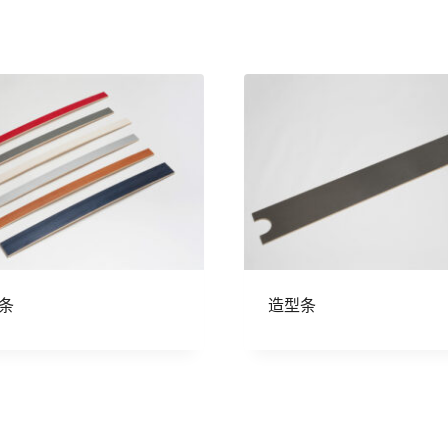
条
造型条