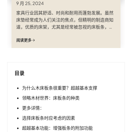
9 月 25, 2024
家具行业因其舒适、时尚和耐用而蓬勃发展。虽然
床垫经常成为人们关注的焦点，但精明的制造商知
道，优质的床架，尤其是经常被忽视的床板条，在
实现客户满意度方面起着至关重要的作用。选择正
阅读更多
确的床板供应商可以使床在下垂和变形之间做出选
择。
目录
为什么木床板条很重要？超越基本支撑
领略木材世界：床板条的种类
更多详情：
选择床板条时应考虑的因素
超越基本功能：增强板条的附加功能