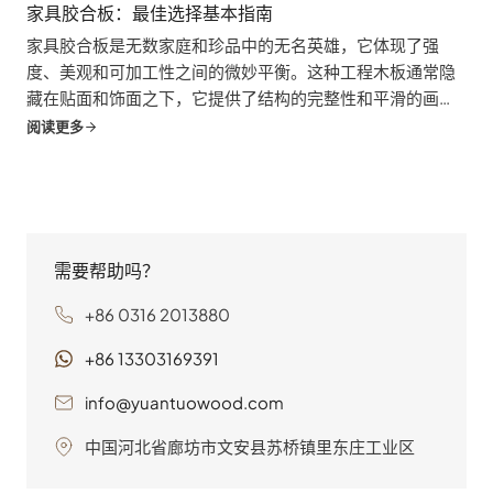
家具胶合板：最佳选择基本指南
家具胶合板是无数家庭和珍品中的无名英雄，它体现了强
度、美观和可加工性之间的微妙平衡。这种工程木板通常隐
藏在贴面和饰面之下，它提供了结构的完整性和平滑的画
布，是家具梦想的基础。这本全面的指南深入探讨了家具胶
阅读更多
合板的世界，揭开了它的神秘面纱。
需要帮助吗？
+86 0316 2013880
+86 13303169391
info@yuantuowood.com
中国河北省廊坊市文安县苏桥镇里东庄工业区