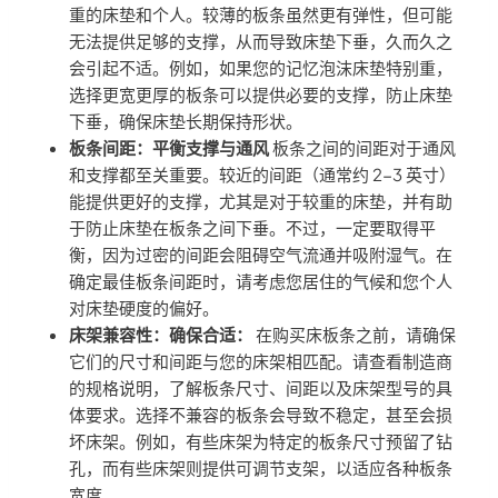
重的床垫和个人。较薄的板条虽然更有弹性，但可能
无法提供足够的支撑，从而导致床垫下垂，久而久之
会引起不适。例如，如果您的记忆泡沫床垫特别重，
选择更宽更厚的板条可以提供必要的支撑，防止床垫
下垂，确保床垫长期保持形状。
板条间距：平衡支撑与通风
板条之间的间距对于通风
和支撑都至关重要。较近的间距（通常约 2-3 英寸）
能提供更好的支撑，尤其是对于较重的床垫，并有助
于防止床垫在板条之间下垂。不过，一定要取得平
衡，因为过密的间距会阻碍空气流通并吸附湿气。在
确定最佳板条间距时，请考虑您居住的气候和您个人
对床垫硬度的偏好。
床架兼容性：确保合适：
在购买床板条之前，请确保
它们的尺寸和间距与您的床架相匹配。请查看制造商
的规格说明，了解板条尺寸、间距以及床架型号的具
体要求。选择不兼容的板条会导致不稳定，甚至会损
坏床架。例如，有些床架为特定的板条尺寸预留了钻
孔，而有些床架则提供可调节支架，以适应各种板条
宽度。