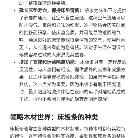
助于整夜保持这种姿势。
延长床垫寿命，保持床垫清新：
板条为床垫下方提供
了必要的通风，让空气自由流通。这种空气流通可以
防止湿气、霉菌和异味的积聚，这些物质会随着时间
的推移而积聚，使床垫变质，并可能导致难闻的气
味。通风良好的床垫能保持更清新的空气，使用时间
更长，从长远来看能为您省钱。这对于生活在潮湿气
候或容易过敏的人来说尤其重要。
增加了支撑和运动隔离功能：
木板条具有一定程度的
灵活性，与床垫相辅相成，提供额外的支撑和减震效
果，让您获得更安稳的睡眠体验。如果您与伴侣同床
共枕，这一点尤为重要，因为木板条有助于隔离运
动，最大限度地减少伴侣在夜间的运动对睡眠造成的
干扰。再也不会因为伴侣的辗转反侧而惊醒！
领略木材世界：床板条的种类
床板条通常由各种类型的木材制成，每种木材都有其独特
的特性，这些特性会影响其强度、柔韧性和床板条的整体