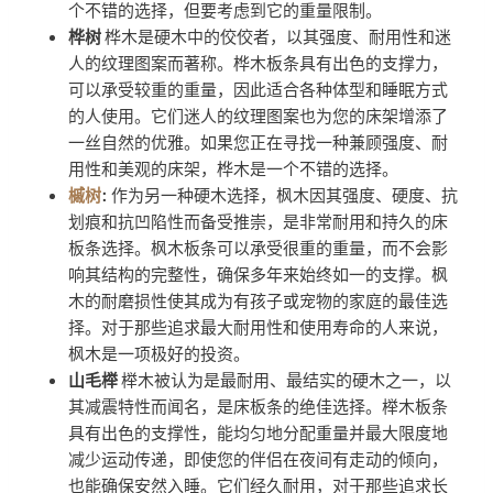
个不错的选择，但要考虑到它的重量限制。
桦树
桦木是硬木中的佼佼者，以其强度、耐用性和迷
人的纹理图案而著称。桦木板条具有出色的支撑力，
可以承受较重的重量，因此适合各种体型和睡眠方式
的人使用。它们迷人的纹理图案也为您的床架增添了
一丝自然的优雅。如果您正在寻找一种兼顾强度、耐
用性和美观的床架，桦木是一个不错的选择。
槭树
:
作为另一种硬木选择，枫木因其强度、硬度、抗
划痕和抗凹陷性而备受推崇，是非常耐用和持久的床
板条选择。枫木板条可以承受很重的重量，而不会影
响其结构的完整性，确保多年来始终如一的支撑。枫
木的耐磨损性使其成为有孩子或宠物的家庭的最佳选
择。对于那些追求最大耐用性和使用寿命的人来说，
枫木是一项极好的投资。
山毛榉
榉木被认为是最耐用、最结实的硬木之一，以
其减震特性而闻名，是床板条的绝佳选择。榉木板条
具有出色的支撑性，能均匀地分配重量并最大限度地
减少运动传递，即使您的伴侣在夜间有走动的倾向，
也能确保安然入睡。它们经久耐用，对于那些追求长