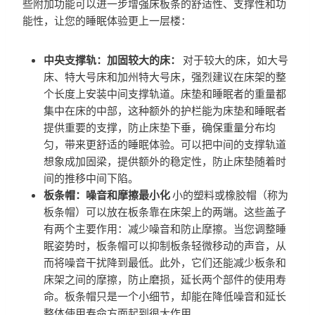
些附加功能可以进一步增强床板条的舒适性、支撑性和功
能性，让您的睡眠体验更上一层楼：
中央支撑轨：加固较大的床：
对于较大的床，如大号
床、特大号床和加州特大号床，强烈建议在床架的整
个长度上安装中间支撑轨道。床垫和睡眠者的重量都
集中在床的中部，这种额外的护栏能为床垫和睡眠者
提供重要的支撑，防止床垫下垂，确保重量分布均
匀，带来更舒适的睡眠体验。可以把中间的支撑轨道
想象成加固梁，提供额外的稳定性，防止床垫随着时
间的推移中间下陷。
板条帽：噪音和摩擦最小化
小的塑料或橡胶帽（称为
板条帽）可以放在板条靠在床架上的两端。这些盖子
有两个主要作用：减少噪音和防止摩擦。当您调整睡
眠姿势时，板条帽可以抑制板条轻微移动的声音，从
而将噪音干扰降到最低。此外，它们还能减少板条和
床架之间的摩擦，防止磨损，延长两个部件的使用寿
命。板条帽只是一个小细节，却能在降低噪音和延长
整体使用寿命方面起到很大作用。