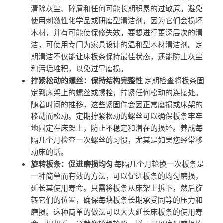
清除灰尘、碎屑和任何可能长期积累的过敏原。避免
使用刺激性化学品或研磨型清洁剂，因为它们会损坏
木材，并有可能使保修失效。要想进行更深层次的清
洁，可使用专门为家具设计的温和型木材清洁剂。定
期清洁不仅能让床板条保持最佳状态，还能防止灰尘
和污垢堆积，以免过早磨损。
拧紧松动的螺丝：保持结构完整性
定期检查将板条固
定到床架上的螺丝或螺栓，拧紧任何松动的连接处。
随着时间的推移，这些紧固件会因正常磨损或床架的
移动而松动。定期拧紧松动的螺丝可以确保板条牢牢
地固定在床架上，防止不稳定和潜在的损坏。养成每
隔几个月检查一次螺丝的习惯，尤其是如果您经常移
动床的话。
旋转板条：促进磨损均匀
每隔几个月轮换一次板条是
一种简单而有效的方法，可以促进板条的均匀磨损，
延长其使用寿命。只需将板条从床架上拆下，然后旋
转它们的位置，确保每块板条长期承受同等的压力和
磨损。这种简单的做法可以大大延长床板条的使用寿